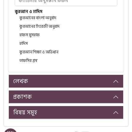
কুরআন ও হাদিস
কুরআনের বাংলা অনুবাদ
কুরআনের ইংরেজী অনুবাদ
হাফস মুসহাফ
হাদিস
কুরআন শিক্ষা ও অভিধান
তাফসির গ্রন্থ
Islamic Studies Book
AL-HIDAYAH | Islamic Studies
লেখক
মহিমান্বিত কুরআন
সবার জন্য আরবি
প্রকাশক
আল আরাবিয়্যাতু বাইনা ইয়াদায়িক
শিক্ষকদের বইসমূহ
বিষয় সমূহ
শিক্ষার্থীদের বইসমূহ
আল আরাবিয়্যাতু বাইনা ইয়াদাই আওলাদিনা
শিক্ষকদের বইসমূহ