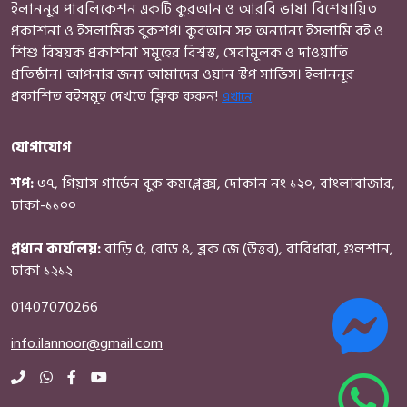
ইলাননূর পাবলিকেশন একটি কুরআন ও আরবি ভাষা বিশেষায়িত
Comparative Religions
প্রকাশনা ও ইসলামিক বুকশপ। কুরআন সহ অন্যান্য ইসলামি বই ও
Sharia, Fiqh and Jurisprudence
শিশু বিষয়ক প্রকাশনা সমূহের বিশ্বস্ত, সেবামূলক ও দাওয়াতি
Islamic Leadership and Self-developments
প্রতিষ্ঠান। আপনার জন্য আমাদের ওয়ান স্টপ সার্ভিস। ইলাননূর
Tafseer & Commentary
প্রকাশিত বইসমূহ দেখতে ক্লিক করুন!
এখানে
General Islamic Books
যোগাযোগ
শিশু-কিশোর ও প্যারেন্টিং
শিশুদের রাসুল (সাঃ)
শপ:
৩৭, গিয়াস গার্ডেন বুক কমপ্লেক্স, দোকান নং ১২০, বাংলাবাজার,
ইসলামি মননবিকাশ
ঢাকা-১১০০
বিজ্ঞান
ভুগোল
প্রধান কার্যালয়:
বাড়ি ৫, রোড ৪, ব্লক জে (উত্তর), বারিধারা, গুলশান,
ঢাকা ১২১২
গল্প-উপন্যাস
বৈজ্ঞানিক বই
01407070266
মেধা যাচাই ও খেলনা
info.ilannoor@gmail.com
ইসলামি বই সমূহ
সীরাতে রাসুল (সাঃ)
ইতিহাস, ঐতিহ্য, সভ্যতা-সংস্কৃতি