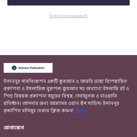
Forgot your password?
ইলাননূর পাবলিকেশন একটি কুরআন ও আরবি ভাষা বিশেষায়িত
প্রকাশনা ও ইসলামিক বুকশপ। কুরআন সহ অন্যান্য ইসলামি বই ও
শিশু বিষয়ক প্রকাশনা সমূহের বিশ্বস্ত, সেবামূলক ও দাওয়াতি
প্রতিষ্ঠান। আপনার জন্য আমাদের ওয়ান স্টপ সার্ভিস। ইলাননূর
প্রকাশিত বইসমূহ দেখতে ক্লিক করুন!
এখানে
যোগাযোগ