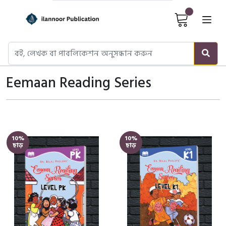
Cart It
Eemaan Reading Series
10%
10%
ছাড়
ছাড়