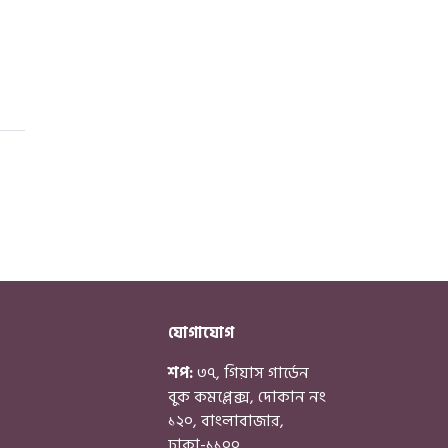
যোগাযোগ
শপ:
৩৭, গিয়াস গার্ডেন
বুক কমপ্লেক্স, দোকান নং
১২০, বাংলাবাজার,
ঢাকা-১১০০