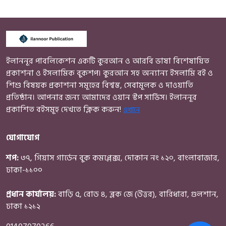
ইলাননূর পাবলিকেশন একটি কুরআন ও আরবি ভাষা বিশেষায়িত
প্রকাশনা ও ইসলামিক বুকশপ। কুরআন সহ অন্যান্য ইসলামি বই ও
শিশু বিষয়ক প্রকাশনা সমূহের বিশ্বস্ত, সেবামূলক ও দাওয়াতি
প্রতিষ্ঠান। আপনার জন্য আমাদের ওয়ান স্টপ সার্ভিস। ইলাননূর
প্রকাশিত বইসমূহ দেখতে ক্লিক করুন!
এখানে
যোগাযোগ
শপ:
৩৭, গিয়াস গার্ডেন বুক কমপ্লেক্স, দোকান নং ১২০, বাংলাবাজার,
ঢাকা-১১০০
প্রধান কার্যালয়:
বাড়ি ৫, রোড ৪, ব্লক জে (উত্তর), বারিধারা, গুলশান,
ঢাকা ১২১২