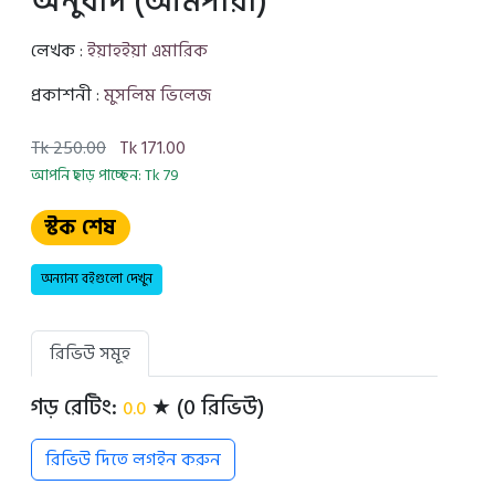
অনুবাদ (আমপারা)
লেখক :
ইয়াহইয়া এমারিক
প্রকাশনী :
মুসলিম ভিলেজ
Tk 250.00
Tk 171.00
আপনি ছাড় পাচ্ছেন: Tk 79
স্টক শেষ
অন্যান্য বইগুলো দেখুন
রিভিউ সমূহ
গড় রেটিং:
★ (0 রিভিউ)
0.0
রিভিউ দিতে লগইন করুন